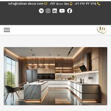
info@tehran-decor.com
0912 5000 158
021 267 42 725