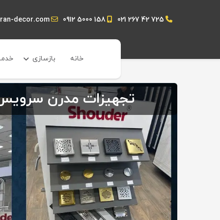
hran-decor.com
0912 5000 158
021 267 42 725
خانه
بازسازی
خدما
تجهیزات مدرن سرویس 