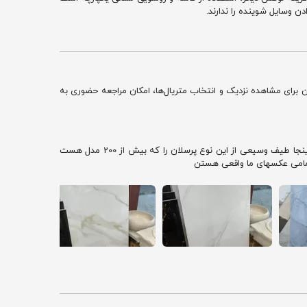
ن وسایل شوینده را ندارند.
نتخاب کنید. همچنین برای مشاهده نزدیک و انتخاب متریال‌ها، امکان مراجعه حضوری به
نمونه سرامیک سرامیک 60 در 120 برای سرویس بهداشتی و بین کابینتی در رنگها و طرحها و برندهای مختلف را در گالری عکسهای سرامیک ما ببنید. در اینجا طیف وسیعی از این نوع پرسلان را که بیش از 200 مدل هست
 تمامی عکسهای ما واقعی هستن