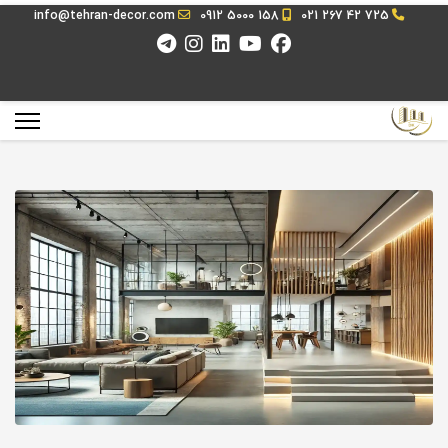
info@tehran-decor.com
0912 5000 158
021 267 42 725