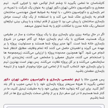
کارشناسان ما تماس بگیرید تا چشم انداز لوکس خود را اجرایی کنید. تیم
معماری و دکوراسیون داخلی تهران دکور تهران به عنوان یک شرکت با تجربه در
امر بازسازی و دکوراسیون داخلی ، با توجه به ضوابط اصول مهندسی ساختمان
اقدام به بازسازی ملک شما می کند و با استفاده از یک چک لیست مراحل
بازسازی ساختمان را پیش می برد تا چیزی از قلم نیفتد و با پیش بینی نیازهای
احتمالی یک خانه مدرن با امکانات لازم را به شما تحویل میدهد.
اگر در حال برنامه ریزی برای بازسازی برج یا یک پروژه ساخت و ساز در مقیاس
بزرگ هستید، همکاری با یک تیم بازسازی حرفه ای گام مهمی در شروع
بازسازی خانه شما است. آنها مدیر پروژه شما هستند و مسئولیت پروژه را بر
عهده می گیرند و اطمینان حاصل می کنند که تمام وظایف مطابق انتظار شما
انجام می شود. آنها همچنین محدوده پروژه را ارزیابی می‌کنند، زیرمجموعه‌ ها
را استخدام می‌ کنند، متریال مصرفی را مشخص می‌ کنند، زمان‌بندی کار را
سازماندهی می‌کنند و بر کل پروژه نظارت می‌کنند. پس بهتر است بهترین تیم
را برای بازسازی خود انتخاب کنید تا از تمامی این مزایا برخوردار شوید و از نتیجه
بازسازی مطمئن باشید.
پس همین حالا با
تیم تخصصی بازسازی و دکوراسیون داخلی تهران دکور
تماس بگیرید تا هرچه سریعتر پروژه بازسازی خود را با تیمی مجرب و کار بلد
آغاز کنید. برای این که بتوانید خانه رویایی خود را به حقیقت تبدیل کنید، ما در
کنار شما هستیم تا در این سفر دراز و پر از چالش سخت بازسازی برج ها در کنار
شما باشیم.