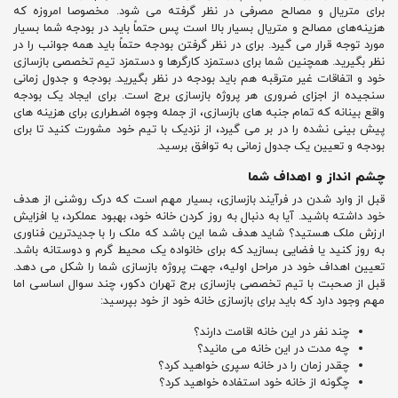
برای متریال و مصالح مصرفی در نظر گرفته می شود. مخصوصا امروزه که
هزینه‌های مصالح و متریال بسیار بالا است پس حتماً باید در بودجه شما بسیار
مورد توجه قرار می گیرد. برای در نظر گرفتن بودجه حتماً باید همه جوانب را در
نظر بگیرید. همچنین شما برای دستمزد کارگرها و دستمزد تیم تخصصی بازسازی
خود و اتفاقات غیر مترقبه هم باید بودجه در نظر بگیرید. بودجه و جدول زمانی
سنجیده از اجزای ضروری هر پروژه بازسازی برج است. برای ایجاد یک بودجه
واقع بینانه که تمام جنبه های بازسازی، از جمله وجوه اضطراری برای هزینه های
پیش بینی نشده را در بر می گیرد، از نزدیک با تیم خود مشورت کنید تا برای
بودجه و تعیین یک جدول زمانی به توافق برسید.
چشم انداز و اهداف شما
قبل از وارد شدن در فرآیند بازسازی، بسیار مهم است که درک روشنی از هدف
خود داشته باشید. آیا به دنبال به روز کردن خانه خود، بهبود عملکرد، یا افزایش
ارزش ملک هستید؟ شاید هدف شما این باشد که ملک را با جدیدترین فناوری
به روز کنید یا فضایی بسازید که برای خانواده یک محیط گرم و دوستانه باشد.
تعیین اهداف خود در مراحل اولیه، جهت پروژه بازسازی شما را شکل می دهد.
قبل از صحبت با تیم تخصصی بازسازی برج تهران دکور، چند سوال اساسی اما
مهم وجود دارد که باید برای بازسازی خانه خود از خود بپرسید:
چند نفر در این خانه اقامت دارند؟
چه مدت در این خانه می مانید؟
چقدر زمان را در خانه سپری خواهید کرد؟
چگونه از خانه خود استفاده خواهید کرد؟