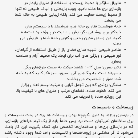
متریال سازگار با محیط زیست: با استفاده از متریال پایدار در
بازسازی برج ها مانند بامبو، چوب بازیافتی و الیاف طبیعی نه تنها
از محیط زیست حمایت می کند، بلکه زیبایی طبیعی به خانه شما
می بخشد.
خانه هوشمند: فناوری خانه های هوشمند را با سیستم های
خودکار برای روشنایی، گرمایش و امنیت در پروژه خود استفاده
کنید. این وسایل مدرن راحتی و کارایی خانه شما را افزایش می
دهند.
عناصر طبیعی: شبیه سازی فضای باز از طریق استفاده از گیاهان،
نور طبیعی و ویژگی های آب برای ایجاد یک محیط آرام و سلامت
بخش.
تاثیر بصری: سال 2024 شاهد حرکت به سمت طرح‌های رنگی
جسورانه است. به رنگ‌های آبی عمیق، سبز فکر کنید که به خانه
شما عمق و شخصیت می‌ بخشند.
سادگی: روندی که بین تجمل گرایی و مینیمالیسم تعادل برقرار
می کند. خطوط ساده، فضاهای مرتب و متریال های با کیفیت بالا
این رویکرد ساده را تعریف می کند.
زیرساخت و تاسیسات
در بازسازی برج‌ها به دلیل یکپارچه بودن زیرساخت‌ ها زیاد در بحث تاسیسات و
برق ساختمان نمی‌توان دست برد. پس حتماً باید از یک تیم حرفه‌ای بازسازی،
که در بازسازی برج‌ها و ساختمان‌ها تخصص دارد کمک بگیرید، این کار باعث
می‌شود تا اگر مشکلی در زیرساخت‌ها و تاسیسات واحد شما وجود داشته باشد