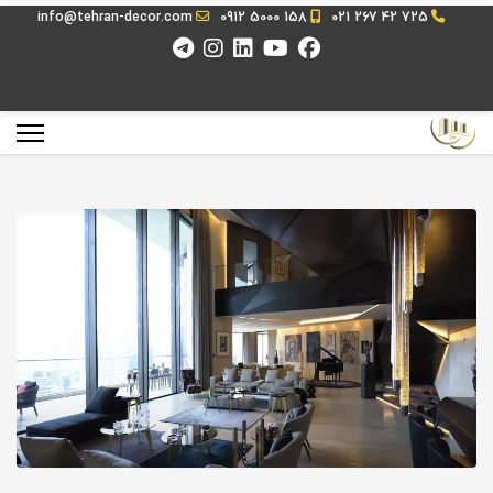
info@tehran-decor.com
0912 5000 158
021 267 42 725