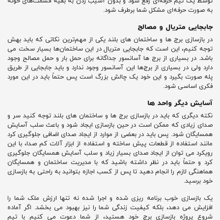
توسط یک تیم حرفه‌ای رفع شود و بدون آسیب زدن به بقیه قسمت‌های خونه
به صورت حرفه‌ای مشکل شما برطرف شود.
جابجایی متریال و مصالح
در بازسازی برج‌ ها و ساختمان‌ های بلند یکی از مهم‌ترین نکاتی که باید بهش
توجه کنیم، این است که جابجایی متریال در این ساختمان‌ها بسیار سخت می
باشد. در بسیاری از برج‌ ها آسانسور جداگانه برای حمل بار و حمل مصالح وجود
دارد ولی در بسیاری از برج‌ها این آسانسور وجود ندارد و باید جابجایی از طریق
پله صورت بگیرد و این خود یک چالش بزرگ است پس حتماً باید در این مورد
فکری اساسی شود.
آسایش دیگر واحد ها
نکته دیگری که باید در بازسازی برج‌ ها و ساختمان‌ های بلند توجه کنید سر و
صدای زیادی که ممکن است در حین بازسازی ایجاد شود و باعث سلب آسایش
همسایگان شود. پس باید در بعضی از موارد از ایجاد صدای اضافی جلوگیری کرد
مانند استفاده از قطعات پیش ساخته و استفاده از ابزار آلات کم صدا، با این
رویکرد می توان از ایجاد صدای بسیار زیاد و سلب آسایش همسایگان جلوگیری
کرد و حتماً باید در نظر داشته باشید که با مدیریت ساختمان و همسایگان
هماهنگی لازم را انجام دهید تا پس از کسب اجازه بتوانید به راحتی به بازسازی
خود برسید.
یک بازسازی خوب برنامه ریزی شده و اجرا شده نه تنها ارزش ملک شما را
افزایش می دهد، بلکه کیفیت زندگی شما را نیز بهبود می بخشد. اگر آماده
شروع پروژه بازسازی برج خود هستید، از شما دعوت می کنیم با تیم