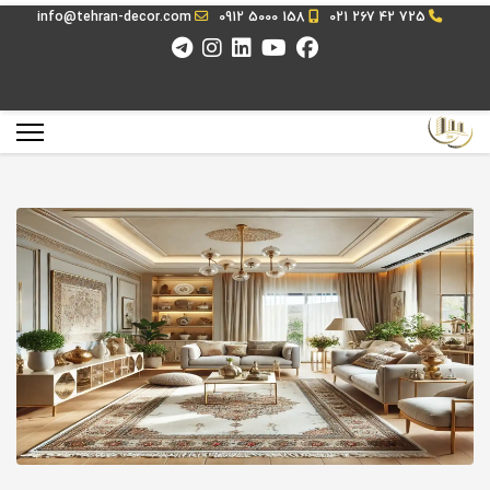
info@tehran-decor.com
0912 5000 158
021 267 42 725