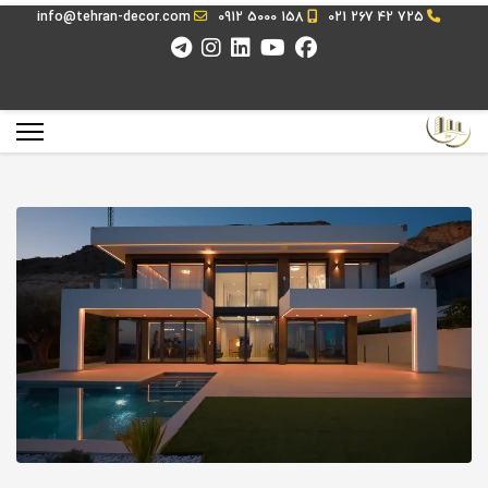
info@tehran-decor.com
0912 5000 158
021 267 42 725