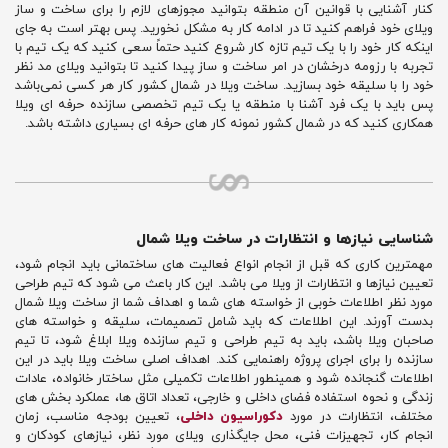
کنار آشنایی با قوانین آن منطقه بتوانید مجوزهای لازم را برای ساخت و ساز
ویلای خود فراهم کنید تا در ادامه کار به مشکل نخورید. پس بهتر است به جای
اینکه کار خود را با یک تیم تازه کار شروع کنید حتماً سعی کنید که یک تیم با
تجربه با رزومه درخشان در امر ساخت و ساز پیدا کنید تا بتوانید ویلای مد نظر
خود را با سلیقه خود بسازید. ساخت ویلا در شمال کشور کار هر کسی نمی‌باشد
پس باید با یک فرد آشنا با منطقه یا یک تیم تخصصی سازنده حرفه ای ویلا
همکاری کنید که در شمال کشور نمونه کار های حرفه ای بسیاری داشته باشد.
شناسایی نیازها و انتظارات در ساخت ویلا شمال
مهمترین کاری که قبل از انجام انواع فعالیت های ساختمانی باید انجام شود،
تعیین نیازها و انتظارات از ویلا می باشد. این کار باعث می شود که تیم طراحی
مورد نظر اطلاعات خوبی از خواسته های شما و اهداف شما از ساخت ویلا شمال
بدست آورند. این اطلاعات که باید شامل تصمیمات، سلیقه و خواسته های
صاحبان ویلا باشد، باید به تیم طراحی و تیم سازنده ویلا ابلاغ شود، تا تیم
سازنده را برای اجرای پروژه راهنمایی کند. اهداف اصلی ساخت ویلا باید در این
اطلاعات گنجانده شود و همینطور اطلاعات تکمیلی مثل ساختار خانواده، عادات
زندگی و نحوه استفاده فضای داخلی و خارجی، تعداد اتاق ها، عملکرد بخش های
مختلف، انتظارات در مورد
دکوراسیون داخلی
، تعیین بودجه مناسب، زمان
انجام کار، تجهیزات فنی، محل جایگذاری ویلای مورد نظر، نیازهای کودکان و