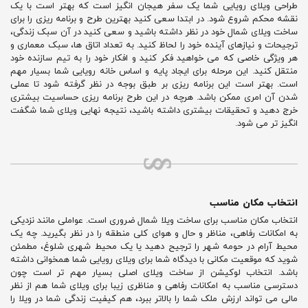
طراحی ویلای رویایی شما یک سفر هیجان انگیز است که بهتر است با یک
نقشه محکم شروع شود. در ابتدا سعی کنید بهترین طرح و برنامه ریزی را برای
ساخت ویلای شمال خود در نظر داشته باشید و سعی کنید در آن سبک زندگی،
ترجیحات و نیازهای آینده خود را لحاظ کنید. به تعداد اتاق ها، سبک معماری و
هر ویژگی خاصی که می خواهید فکر کنید و افکار خود را به تیم سازنده خود
منتقل کنید. این مرحله برای ایجاد پایه و اساس خانه رویایی شما بسیار مهم
است. بهتر است این برنامه ریزی بر طبق بوجه در نظر گرفته شود تا عملی
شدن آن امری ممکن باشد. هرچه در این طرح برنامه ریزی حساسیت بیشتری
خرج دهید و تحقیقات بیشتری داشته باشید، نتیجه نهایی ویلای شما شگفت
انگیز تر می شود.
انتخاب مکان مناسب
انتخاب مکان مناسب برای ساخت ویلا شمال ضروری است. عواملی مانند نزدیکی
به امکانات رفاهی، مناظر و حال و هوای کلی منطقه را در نظر بگیرید. چه یک
محیط آرام در حومه شهر را ترجیح دهید یا یک محیط شهری شلوغ، مطمئن
شوید که موقعیت مکانی با دیدگاه شما برای ویلای رویایی شما همخوانی داشته
باشد. انتخاب لوکیشن از ساخت ویلای اصلی بسیار مهم تر است چون
دسترسی مناسب به امکانات رفاهی و مناظری زیبا برای ویلای شما هم از نظر
مالی می تواند ارزش ملک شما را بالاتر ببرد، هم کیفیت زندگی شما در ویلا را