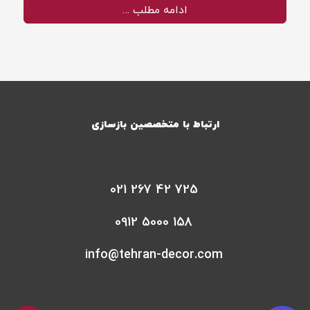
ادامه مطلب …
ارتباط با متخصصین بازسازی
021 267 42 725
0912 5000 158
info@tehran-decor.com