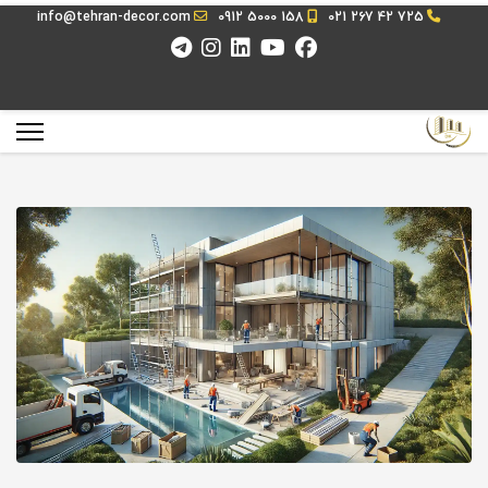
info@tehran-decor.com
0912 5000 158
021 267 42 725