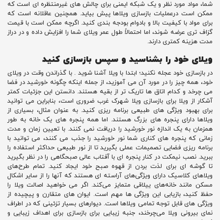
شما، مواد مورد نظر و یک شبکه ایمنی برای چالش های غیرمنتظره ای است که
ممکن است درعملیات بازسازی ویلاها پیش بیاید. همچنین عاقلانه است که
برای مواد با کیفیت بالا و بادوام بودجه بندی کنید. اگرچه ممکن است با قیمت
گزاف تری عرضه شوند، اما احتمالاً طول عمر ویلای شما را افزایش داده و در دراز
مدت هزینه کمتری دارند.
ویلای خود را بشناسید و سپس بازسازی کنید
در بازسازی خود عجله نکنید؛ ابتدا با ویلا آشنا شوید . با گذراندن وقت در ویلای
خود، همه چیز را در مورد آن می آموزید، از جمله اینکه چگونه خورشید در فضا
می چرخد ​​و کدام اتاق ها تاریک تر از بقیه هستند. دانستن این جزئیات کمتر
آشکار از ویلا برای بازسازی ویلا شهرک غرب ضروری است، بنابراین می توانید
برای بهبود ویژگی های طبیعی برنامه ریزی کنید. به عنوان مثال، بسیاری از
ویلاها دارای پنجره های بزرگ هستند. اما همه پنجره های یک خانه به طور
همزمان به یک اندازه نور خورشید را دریافت نمی کنند. با تعیین زمان و مدت
زمانی که پنجره های کناری شما نور خورشید را جذب می کنند، می توانید با
برنامه ریزی فضایی تصمیمات عملی بگیرید تا از نور طبیعی حداکثر استفاده را
ببرید. نصب نیمکت در کنار پنجره ای با آفتاب عالی صبحگاهی را در نظر بگیرید
تا گوشه ای برای لذت بردن از قهوه صبح خود ایجاد کنید. تمام طرح‌های
ویلاهای کلاسیک دارای ویژگی‌های آراسته ‌ای هستند که آنها را از سایر اشکال
مسکن مانند خانه‌های ییلاقی متمایز می‌کند. اگر می خواهید اصالت ویلا را
حفظ کنید، بازیابی این ویژگی ها مهم است. ایوان های متقارن و پیچیده از
ویژگی های قابل توجه تمامی ویلاها است. دیوارهای بسیار تزئینی که در اطراف
نمای بیرونی ویلا می‌چرخند، جنبه زیبایی برای بازسازی برای اهداف زیبایی و