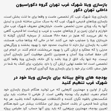
بازسازی ویلا شهرک غرب تهران گروه دکوراسیون
داخلی تهران دکور
بازسازی ویلا شهرک غرب کار تخصصی ماست و واقعا برای ما لذت بخش است،
بازسازی ویلاهای قدیمی شهرک غرب که به سبک سنتی ساخته شدن و تبدیل
آنها به یک ویلای مدرن تخصص ماست. خیابان‌های معروف شهرک غرب مثل
خوارزم و ایران زمین پر از ویلاهای عجیب و غریب و زیباست اما قدیمی، گاهی
به نظر می‌رسد که هنوز در دهه 1980 هستند. از سرمایه گذاران گرفته تا
خریداران ویلا را مجذوب خود می کنند. اما در حالی که ویلاها جذاب هستند،
اغلب به بازسازی نیاز دارند تا جذابیت محدود خود را بهبود بخشند و ویژگی‌های
مدرنی را که عملکرد و ارزش کلی را بهبود می‌بخشند، ادغام کنند. در انجام این
کار، حفظ اصالت ویلا آسان و همچنین تکمیل موفقیت آمیز بازسازی آسان
نیست. چه تنها یک اتاق از ویلا باشد یا کل خانه، بازسازی ویلا واقعا کاری
تخصصی است اما مقصد نهایی ارزش آن را دارد. بنابراین، برای کمک به شما در
طول سفر، نکات برتر خود را برای بازسازی ویلا گردآوری کرده‌ایم.
بودجه های واقع بینانه برای بازسازی ویلا خود در
شهرک غرب تنظیم کنید
یکی از اولین و مهمترین کارهایی که می توانید هنگام شروع بازسازی خود
انجام دهید، تنظیم یک بودجه واقعی است. از طراحی تا ساخت، باید برای
شکست‌های بالقوه نگران ‌کننده و اکتشافات غیرمنتظره آماده باشید. هر چه
ویلای شما قدیمی تر باشد، احتمال بروز این مشکلات بیشتر می شود.هنگام
تعیین بودجه، مهمترین چیزهایی که باید روی آنها حساب کرد مقیاس پروژه