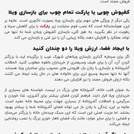
فروش مجدد است.
کفپوش چوبی یا پارکت تمام چوب برای بازسازی ویلا
یکی دیگر از ویژگی های مهم برای بازسازی ویلا بصورت لاکچری است. علاوه بر
این، هوشمندانه است که نصب فوم سایلنت زیر
پارکت
را برای کاهش سرما و
رطوبت در نظر بگیرید. به طور کلی، بازسازی کفپوش ویلای شما نه تنها می
تواند عملکرد را افزایش دهد، بلکه زیبایی آن را نیز غنی و بازسازی می کند.
با ایجاد فضا، ارزش ویلا را دو چندان کنید
اگر برای سرمایه ‌گذاری بازسازی ویلاهای شهرک غرب را برگزیده اید، با بزرگتر
کردن آن، آن را برای طیف وسیعتری از خریداران بالقوه مطلوب کنید. الحاقات
آشپزخانه و بازسازی با پلان باز، افزودنی های محبوب برای صاحبان ویلا هستند.
آنها نه تنها محیط وسیع تری برای خانواده های در حال رشد ایجاد می کنند،
بلکه ارزش فروش مجدد را نیز افزایش می دهند.
به عنوان قلب خانه، آشپزخانه های بزرگ در لیست خواسته های بسیاری از
خریداران ویلا قرار دارند. فراهم کردن فضای بیشتر برای آشپزی، غذا خوردن و
سرگرمی و الحاقات آشپزخانه از بسیاری جهات برای محیط خانه مفید است.
علاوه بر این، زندگی با پلان باز می تواند فضای آشپزخانه شما را بیشتر بهبود
بخشد. اما مزیت اصلی این است که این سبک چیدمان خانه را بزرگتر می‌سازد
و فضایی را برای سایر موارد، مانند یک فضای ناهار خوری بزرگ یا نصب روشنایی
ایجاد می‌کند.