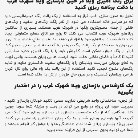
برای رنگ آمیزی ویلا در حین بازسازی ویلا شهرک غرب
با دقت برنامه ریزی کنید
تمایل به مدرن سازی اغلب نیاز به استفاده از یک پالت رنگ مینیمالیستی دارد
که در سراسر خانه استفاده می شود. از نظر رنگ، رنگ‌های سفید و رنگ‌های
خنثی از جمله محبوبترین رنگها در شهرک غرب هستند. بسیاری از ساکنین
ویلاهای شهرک غرب انتخاب می کنند تا برای هر اتاق فضای متفاوتی ایجاد
کنند تا شخصیت ویلاهای خود را افزایش دهند. به عنوان مثال، فضاهای اداری را
می توان با استفاده از یک پالت رنگ تیره تر به کتابخانه های سنتی تبدیل کرد.
فراتر از رنگ دیوار، ممکن است کفپوش خود را با رنگ آمیزی جدید سفارشی
کنید تا کاملاً با فضای داخلی جفت شود. فرصت ها بی پایان هستند. وقتی نوبت
به نمای بیرونی می‌رسد، ویلایتان را با رنگ‌های سفید، خاکستری ملایم و شاید
رنگ‌های متنوع تجدید کنید. استفاده از این پالت یک راه عالی برای تازه کردن
طراحی ویلاهای کلاسیک و در عین حال افزودن ارزش به ملک شما است.
یک کارشناس بازسازی ویلا شهرک غرب را در اختیار
بگیرید
اگر تجربه ساختمانی واجد شرایطی ندارید، سعی نکنید خودتان بازسازی کنید -
مدیریت حرفه ای پروژه در واقع می تواند در وقت و هزینه شما صرفه جویی
کند. هنگامی که از یک متخصص بازسازی در نوسازی ویلای خود کمک می
گیرید، آنها بازسازی ویلای شما را به یک پایان استثنایی راهنمایی می کنند.
مدیر پروژه بازسازی ویلای شما تمام هماهنگی ها را با عوامل کار انجام میدهد و
شما می توانید بدون استرس از این فرآیند لذت ببرید.