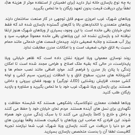
به چه نوع بازسازی خانه نیاز دارید (برای اطمینان از استفاده موثر از هزینه ها)،
لطفاً برای دریافت قیمت بدون تعهد رایگان با ما تماس بگیرید.
ویلاهای شهرک غرب امروزی سهم قابل توجهی در کار صنعت ساختمان دارند.
ویلاهای متعددی با اتانداردهای بالا با کارهای گسترده بازسازی شده اند که فقط
نمای خیابان باقی مانده است. با این وجود، بسیاری از ویلاهای شهرک هنوز ارتقا
نیافته اند و بازسازی نشده اند. این ویلاهای باقی مانده معمولاً مرطوب، سرد و
پراز آب هستند و جاذبه ضعیفی دارند. چیدمان قسمت های خدماتی مانند حمام
نسبت به اتاق خواب ضعیف است و با امکانات مدرن مطابقت ندارد.
روند نوسازی معمولی ویلا امروزه نشان داده است که ظاهر خیابانی ویلا
پایداراست، در حالی که بقیه ملک اصلاح و طراحی مجدد شده است تا امکان
زندگی با پلان باز مدرن را فراهم کند. موارد اضافی مانند نصب حمام ها و
آشپزخانه های مدرن، سطوح اتاق و یا الحاقات زیرزمین، سیم کشی و لوله
کشی مجدد، افزایش روشنایی (LED، نورگیر) و بهبود فضای بیرونی و داخلی
هستند. برای بازسازی ویلا شهرک غرب خود با ما تماس بگیرید و مشاوره و بازدید
رایگان طلب کنید.
ویلاها قطعات معماری نئوکلاسیک باشکوهی هستند که شایسته حفاظت و
نگهداری برای نسل های آینده هستند. مردم نمای خیابان خود را حفظ می کنند
و داخل و خارج را کاملاً بازسازی می کنند تا با سبک زندگی مدرن خود همراه
شوند. این افرادی که صاحب این ویلاهای با کیفیت هستند واقعاً بهترین های
هر دو دنیا را دریافت می کنند. بازسازی ویلا شهرک غرب شما نیازمند تجربه
کافیست لطفا آن را بدست متخصص بازسازی بسپارید.