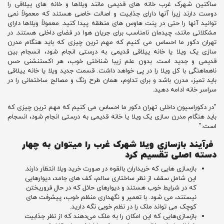
ساکنین شهرک غرب خانه های قدیمی مانند ویلاها و خانه های ییلاقی را
دوست دارند زیرا آنها دارای جذابیت و اصالت خاصی هستند که معمولاً نمی
توانید آنها را حتی در پنت هاوس های منطقه پیدا کنید. معمولاً ویلاها دارای
مشکلاتی مانند، چیدمان نامناسب برای جریان هوا در فضای داخلی هستند. در
تهران دکور ما احساس می کنیم که مهم ترین چیزی که باید هنگام مدرن
سازی یک ویلا یا خانه ییلاقی قدیمی به درستی انجام شود، انسجام بین
قدیمی و جدید است. بدون علم زیبا شناختی خوب، هر اکستنشنی حس
ناهماهنگی با کل ویلا را در پی خواهد داشت. قسمت جدید ویلا یا خانه ییلاقی
باید تمیز، مدرن باشد و برای تداوم، همان طرح رنگ و مصالح ساختمانی را در
سراسر خانه ادامه دهید.
"در دکوراسیون داخلی تهران دکور ما احساس می کنیم که مهم ترین چیزی که
باید هنگام مدرن سازی یک ویلا یا خانه قدیمی به درستی انجام شود، انسجام
است."
فرآیند بازسازی ویلا شهرک غرب را میتوان به چهار
دسته اصلی تقسیم کرد
بازسازی هایی که خریداران بالقوه در صورت خرید ویلا انتظار دارند.
این شامل سقف از نظر ساختاری سالم، کف های جامد، دیوارهایی
که در شرایط خوب هستند و دیوارهای حائل که در حال فروریختن
نیستند، می شود. با تعمیر و نگهداری منظم خوب، پیشرفت های
کوچک می تواند ملک را در نظم خوبی نگه دارید.
بازسازی‌هایی که این امکان را به ملک می‌دهند که از نظر جذابیت