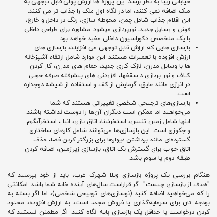
خیابانی زیبا به نظر برسد. این پروژه ها ارزش پولی قابل توجهی به
ملک اضافه نمی کنند، اما در نگاه اول ملک را جذاب تر می کنند.
این اقلام جذاب شامل چمن، محوطه سازی، رنگ در داخل و خارج،
فرش و وسایل جدید، نورپردازی میشود. مشاوره برای طراحی داخلی
با یک متخصص دکوراسیون داخلی مفید خواهد بود.
بازسازی هایی که ارزش قابل توجهی می افزایند، بازسازی های
ارزش افزوده یا تعمیرات هستند. این موارد شامل ارتقاء آشپزخانه
ها با وسایل مدرن، نازک کاری جدید، حمام های مدرن، کار کردن
کناف و نور پردازی درسقفها، افزودنی های پیشرفته صرفه جویی
در انرژی مانند عایق، گرمایش از کف و استفاده از شیشه دوجداره
است.
بازسازی‌های ترجیحی شخصی تغییراتی هستند که شما
می‌خواهید اما ممکن است دیگران آن‌ها را دوست نداشته باشند.
اینها شامل زمین تنیس، استخرشنا، اتاق بازی، انبار، استخرآبگرم
و جکوزی است. این بازسازی‌ها می‌توانند شامل کارهای ساختاری
گسترده‌ای مانند برداشتن دیوارها برای بزرگتر کردن فضا، حذف
اتاق خواب برای گسترش یک اتاق، بازسازی زیرزمین، اضافه کردن
طبقه دوم یا سوم باشد.
هنگام بررسی یک پروژه بازسازی ویلا شهرک غرب، باید از خود بپرسید که
"هدف از بازسازی چیست". اگر قراراست سال‌های آینده خانه شما باشد. امکاناتی
را که می‌خواهید اضافه کنید (نوسازی‌های ترجیحی شخصی)، اما اگر بسته به
بودجه‌ تان برای سرمایه‌گذاری یا فروش مجدد است، به ارزش افزوده، محدود
کردن درخواست یا حداقل یک بازسازی پایه نگاه کنید. اگر مطمئن نیستید که