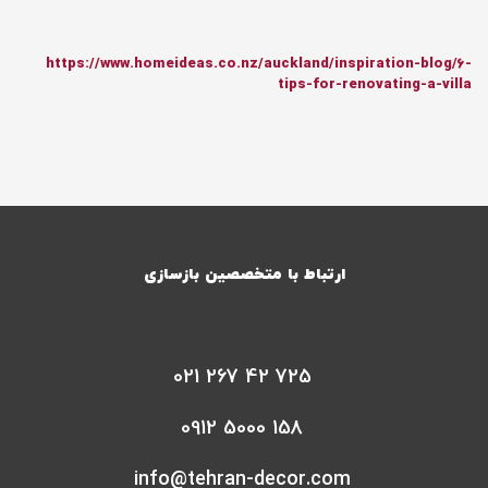
https://www.homeideas.co.nz/auckland/inspiration-blog/6-
tips-for-renovating-a-villa
ارتباط با متخصصین بازسازی
021 267 42 725
021
0912 5000 158
267
0912
42
info@tehran-decor.com
5000